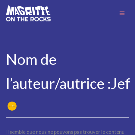
Aller
au
contenu
Nom de
l’auteur/autrice :Jef
Il semble que nous ne pouvons pas trouver le contenu